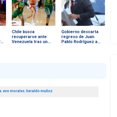
Chile busca
Gobierno descarta
recuperarse ante
regreso de Juan
r…
Venezuela tras un
Pablo Rodríguez a
duro…
Hacienda
a
,
evo morales
,
heraldo muñoz