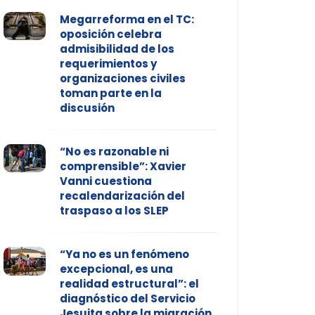
Megarreforma en el TC:
oposición celebra
admisibilidad de los
requerimientos y
organizaciones civiles
toman parte en la
discusión
“No es razonable ni
comprensible”: Xavier
Vanni cuestiona
recalendarización del
traspaso a los SLEP
“Ya no es un fenómeno
excepcional, es una
realidad estructural”: el
diagnóstico del Servicio
Jesuita sobre la migración