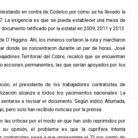
rotestando en contra de Codelco por cómo se ha llevado la
7. La exigencia es que se pueda establecer una mesa de
el documento ratificado por la estatal en 2009, 2011 y 2013.
de O´Higgins. Ahí, los mineros cortaron la ruta y marcharon
ugar donde se concentraron durante un par de horas. José
bajadores Territorial del Cobre, recalcó que se encuentran
do acciones permanentes, las que serían apoyados por los
ción, el presidente de los trabajadores contratistas de
lización alcanza a todos los yacimientos nacionales. La
a sentarse a revisar el documento. Según indicó Ahumada,
o, pero solo han recibido noticias por la prensa.
en las críticas por el modo en que han sido reprimidos por
 su opinión, el problema es que la cuprífera intenta
 contratistas, pese a que representan el 71 por ciento de