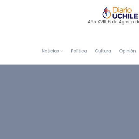
Año XVIII, 6 de
Agosto
d
Noticias
Política
Cultura
Opinión