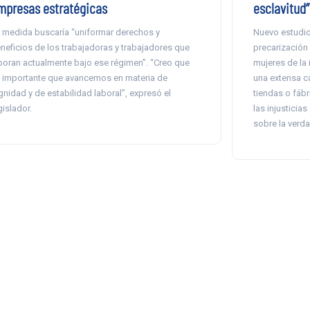
mpresas estratégicas
esclavitud”
 medida buscaría “uniformar derechos y
Nuevo estudio 
neficios de los trabajadoras y trabajadores que
precarización 
boran actualmente bajo ese régimen”. “Creo que
mujeres de la 
 importante que avancemos en materia de
una extensa c
gnidad y de estabilidad laboral”, expresó el
tiendas o fábr
gislador.
las injusticias
sobre la verda