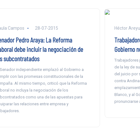
aula Campos
28-07-2015
Héctor Arey
enador Pedro Araya: La Reforma
Trabajador
aboral debe incluir la negociación de
Gobierno n
os subcontratados
Trabajadores 
de la ley de s
 Senador independiente emplazó al Gobierno a
del juicio por
mplir con las promesas constitucionales de la
contra Andina
mpaña. Al mismo tiempo, criticó que la Reforma
emplazamiento 
boral no incluya la negociación de los
Blanco, y al G
bcontratados como una de las apuestas para
pronunciarse a
uiparar las relaciones entre empresa y
abajadores.