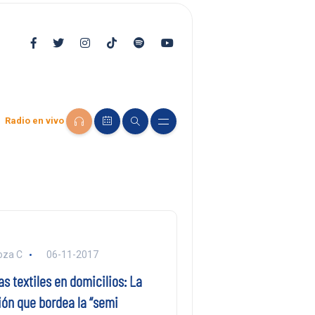
Radio en vivo
oza C
06-11-2017
s textiles en domicilios: La
ión que bordea la “semi