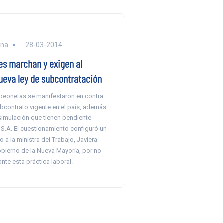
una
28-03-2014
es marchan y exigen al
ueva ley de subcontratación
peonetas se manifestaron en contra
ubcontrato vigente en el país, además
 simulación que tienen pendiente
 S.A. El cuestionamiento configuró un
a la ministra del Trabajo, Javiera
obierno de la Nueva Mayoría, por no
nte esta práctica laboral.