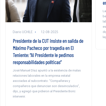
e
La
be
la
es
di
Diario UCHILE
12-08-2025
le
Presidente de la CUT insiste en salida de
Máximo Pacheco por tragedia en El
Teniente: “Al Presidente le pedimos
responsabilidades políticas”
José Manuel Díaz apuntó a la existencia de malas
relaciones laborales en la empresa estatal
asociadas al subcontrato: “Compañeras y
compañeros que denuncian son desvinculados”,
dijo, y agregó que pidieron al Presidente Boric
intervenir.