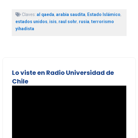
Claves:
al qaeda
,
arabia saudita
,
Estado Islámico
,
estados unidos
,
isis
,
raul sohr
,
rusia
,
terrorismo
yihadista
Lo viste en Radio Universidad de
Chile