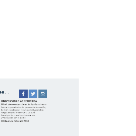
n ...