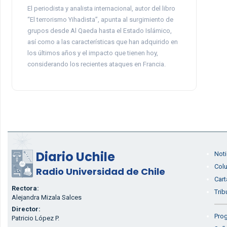
El periodista y analista internacional, autor del libro
“El terrorismo Yihadista”, apunta al surgimiento de
grupos desde Al Qaeda hasta el Estado Islámico,
así como a las características que han adquirido en
los últimos años y el impacto que tienen hoy,
considerando los recientes ataques en Francia.
Diario Uchile
Noti
Col
Radio Universidad de Chile
Cart
Rectora:
Trib
Alejandra Mizala Salces
Director:
Prog
Patricio López P.