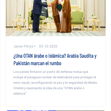
Javier Pérez
05-10-2025
¿Una OTAN árabe o islámica? Arabia Saudita y
Pakistán marcan el rumbo
Los países firmaron un pacto de defensa mutua que
incluye el paraguas nuclear de Islamabad para proteger el
reino saudí, reconfigurando la paz y la seguridad de Medio
Oriente y reavivando la idea de una “OTAN árabe o
islámica”.