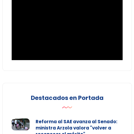
Destacados en Portada
Reforma al SAE avanza al Senado:
ministra Arzola valora "volver a