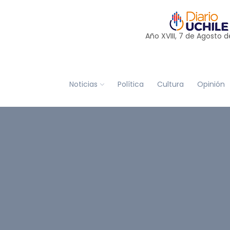
Año XVIII, 7 de
Agosto
d
Noticias
Política
Cultura
Opinión