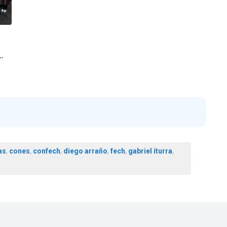
…
as
,
cones
,
confech
,
diego arraño
,
fech
,
gabriel iturra
,