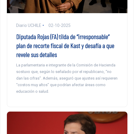
Diario UCHILE
02-10-2025
Diputada Rojas (FA) tilda de “irresponsable”
plan de recorte fiscal de Kast y desafía a que
revele sus detalles
La parlamentaria e integrante de la Comisión de Hacienda
sostuvo que, según lo señalado por el republicano, “no
dan las cifras”. Además, aseguró que ajustes así requieren
“costos muy altos” que podrían afectar áreas como
educación o salud.