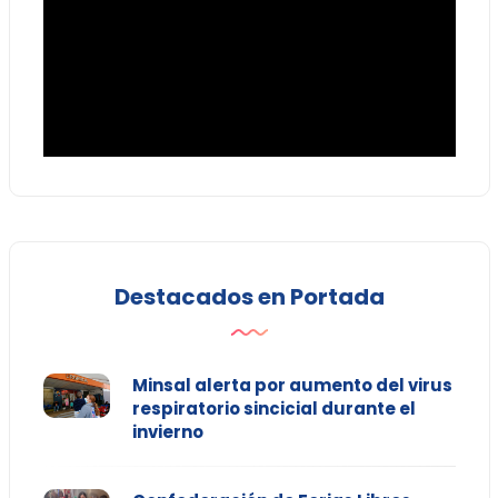
Destacados en Portada
Minsal alerta por aumento del virus
respiratorio sincicial durante el
invierno