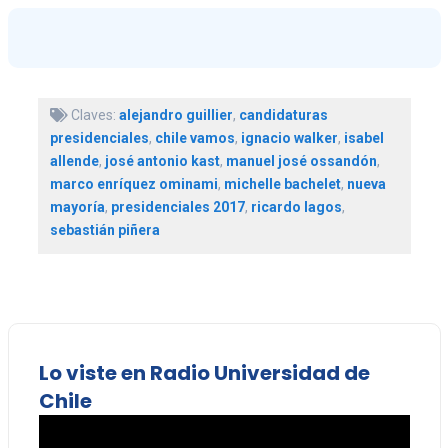
Claves:
alejandro guillier
,
candidaturas
presidenciales
,
chile vamos
,
ignacio walker
,
isabel
allende
,
josé antonio kast
,
manuel josé ossandón
,
marco enríquez ominami
,
michelle bachelet
,
nueva
mayoría
,
presidenciales 2017
,
ricardo lagos
,
sebastián piñera
Lo viste en Radio Universidad de
Chile