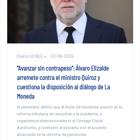
Diario UCHILE
02-08-2026
“Avanzar sin contrapeso”: Álvaro Elizalde
arremete contra el ministro Quiroz y
cuestiona la disposición al diálogo de La
Moneda
El exministro afirmó que el titular de Hacienda avanzó en la
reforma tributaria sin escuchar a la academia, a
organismos internacionales ni al Consejo Fiscal
Autónomo, y contrastó el proceso con el acuerdo
alcanzado en la reforma de pensiones.