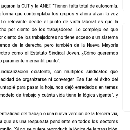
jugaron la CUT y la ANEF. “Tienen falta total de autonomía.
 reforma que contemplaba los grupos y ahora alzan la voz
 Lo relevante desde el punto de vista laboral es que la
cho por ciento de los trabajadores. Lo complejo es que
r ciento de los trabajadores no tiene acceso a un sistema
iernos de la derecha, pero también de la Nueva Mayoría
oyectos como el Estatuto Sindical Joven. ¿Cómo queremos
o puramente mercantil. punto”.
dicalización existente, con múltiples sindicatos que
acidad de organizarse ni converger. Ese fue el éxito del
puntapié para pasar la hoja, nos dejó enredados en temas
odelo de trabajo y cuánta vida tiene la lógica vigente”, y
tralidad del trabajo o una nueva versión de la tercera vía,
ura que es una respuesta pendiente en todos los sectores
plio. “Si no se quiere reproducir la lógica de la transición,