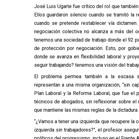
José Luis Ugarte fue crítico del rol que también 
Ellos guardaron silencio cuando se tramitó la
cuando se pretende restablecer vía dictamen.
negociación colectiva no alcanza a más del o
tenemos una sociedad de trabajo donde el 92 po
de protección por negociación. Esto, por gob
donde se avanza en flexibilidad laboral y pr
seguir trabajando? tenemos una visión del trabaj
El problema permea también a la escasa sin
representan a una misma organización, “sin cap
Plan Laboral y la Reforma Laboral, que fue el 
técnicos de abogados, sin reflexionar sobre el m
que mantiene las mismas reglas de la dictadura.
“¿Vamos a tener una izquierda que recupere la cen
izquierda sin trabajadores?”, el profesor aseg
políticos del progresismo, incluso en el Frente Am