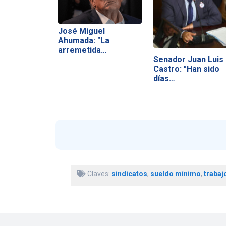
José Miguel
Ahumada: "La
arremetida
Senador Juan Luis
arancelaria es…
Castro: "Han sido
días…
Claves:
sindicatos
,
sueldo mínimo
,
trabaj