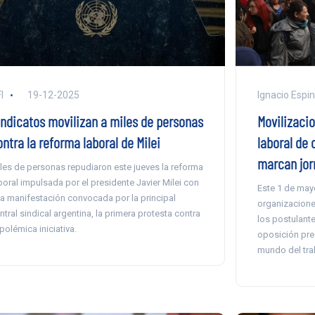
I
19-12-2025
Ignacio Espi
indicatos movilizan a miles de personas
Movilizaci
ntra la reforma laboral de Milei
laboral de 
marcan jorn
les de personas repudiaron este jueves la reforma
boral impulsada por el presidente Javier Milei con
Este 1 de ma
a manifestación convocada por la principal
organizaciones
ntral sindical argentina, la primera protesta contra
los postulante
 polémica iniciativa.
oposición pre
mundo del tra