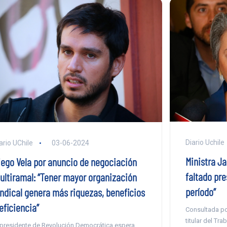
Diario Uchile
ario UChile
03-06-2024
Ministra Ja
iego Vela por anuncio de negociación
faltado pr
ultiramal: “Tener mayor organización
período”
indical genera más riquezas, beneficios
eficiencia”
Consultada por
titular del Tr
 presidente de Revolución Democrática espera