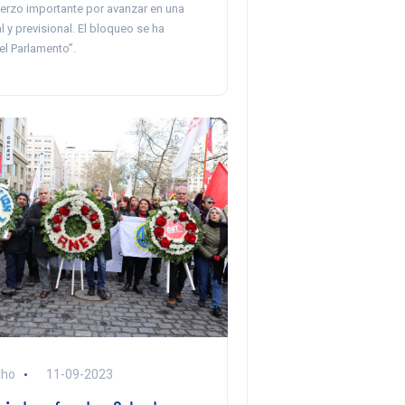
erzo importante por avanzar en una
 y previsional. El bloqueo se ha
el Parlamento”.
lho
11-09-2023