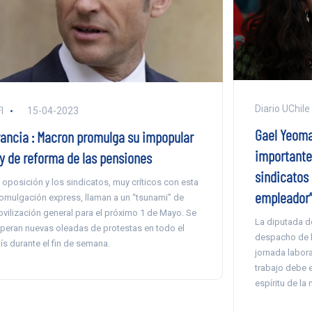
Diario UChile
I
15-04-2023
Gael Yeoman
rancia : Macron promulga su impopular
importante
ey de reforma de las pensiones
sindicatos 
 oposición y los sindicatos, muy críticos con esta
empleador
omulgación express, llaman a un “tsunami” de
vilización general para el próximo 1 de Mayo. Se
La diputada d
peran nuevas oleadas de protestas en todo el
despacho de la
ís durante el fin de semana.
jornada labora
trabajo debe e
espíritu de la