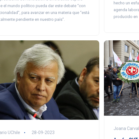
hecho un esfu
e el mundo político pueda dar este debate “con
agenda laboral
cionalidad”, para avanzar en una materia que “está
producido en 
talmente pendiente en nuestro país”.
Joana Carva
ario UChile
28-09-2023