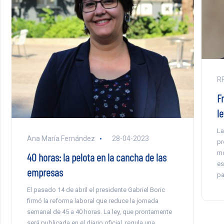
RF
F
l
La
Ana María Fernández
28-04-2023
pr
mo
40 horas: la pelota en la cancha de las
es
empresas
pa
El pasado 14 de abril el presidente Gabriel Boric
firmó la reforma laboral que reduce la jornada
semanal de 45 a 40 horas. La ley, que prontamente
será publicada en el diario oficial, regula una