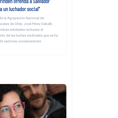
rinden ofrenda a Salvador
ra un luchador social”
 de la Agrupación Nacional de
ales de Chile, José Pérez Debelli,
mbas entidades rechazan el
to de las luchas sindicales que se ha
de sectores conservadores