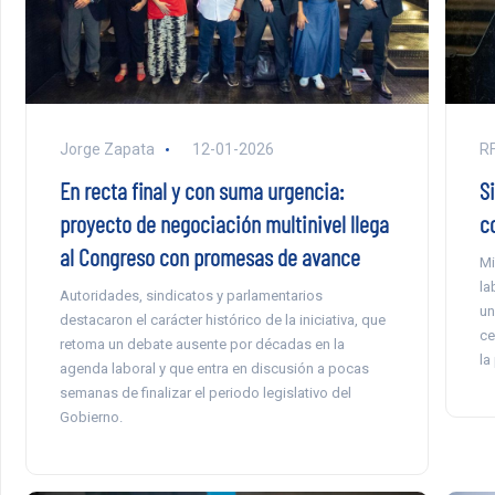
Jorge Zapata
12-01-2026
RF
En recta final y con suma urgencia:
S
proyecto de negociación multinivel llega
co
al Congreso con promesas de avance
Mi
la
Autoridades, sindicatos y parlamentarios
un
destacaron el carácter histórico de la iniciativa, que
ce
retoma un debate ausente por décadas en la
la
agenda laboral y que entra en discusión a pocas
semanas de finalizar el periodo legislativo del
Gobierno.