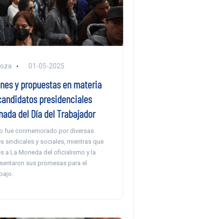
noza
01-05-2025
ones y propuestas en materia
candidatos presidenciales
ada del Día del Trabajador
yo fue conmemorado por diversas
 sindicales y sociales, mientras que
s a La Moneda del oficialismo y la
sentaron sus promesas para el
bajo.