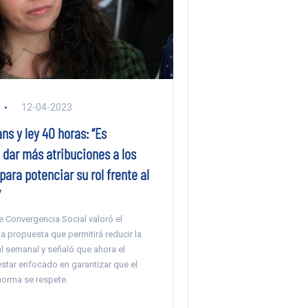
12-04-2023
s y ley 40 horas: “Es
 dar más atribuciones a los
para potenciar su rol frente al
”
e Convergencia Social valoró el
 propuesta que permitirá reducir la
l semanal y señaló que ahora el
star enfocado en garantizar que el
 norma se respete.