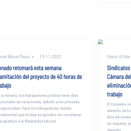
ciel Moya Plaza
13-11-2022
Diario UChile
enado retomará esta semana
Sindicatos
ramitación del proyecto de 40 horas de
Cámara del
rabajo
eliminación
trabajo
 la minería, los trabajadores podrían tener días
icionales de vacaciones, debido a las jornadas
El Convenio in
cepcionales. Para los trabajadores, resulta
derecho de to
ndamental que la idea se apruebe sin considerar
libre de viole
a apertura a la flexibilidad laboral.
de respetar, p
derecho.