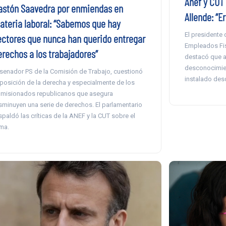
Anef y CUT 
astón Saavedra por enmiendas en
Allende: “E
ateria laboral: “Sabemos que hay
El presidente
ectores que nunca han querido entregar
Empleados Fisc
erechos a los trabajadores”
destacó que a
desconocimien
 senador PS de la Comisión de Trabajo, cuestionó
instalado des
 posición de la derecha y especialmente de los
misionados republicanos que asegura
sminuyen una serie de derechos. El parlamentario
spaldó las críticas de la ANEF y la CUT sobre el
ma.