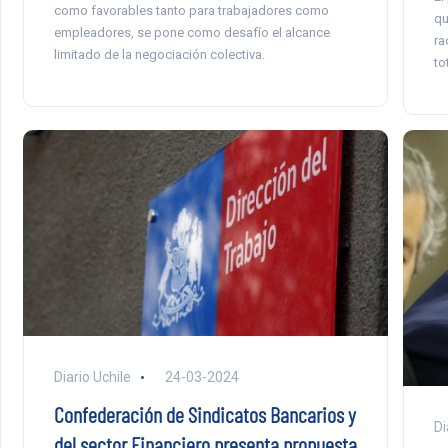
como favorables tanto para trabajadores como
qu
empleadores, se pone como desafío el alcance
ra
limitado de la negociación colectiva.
to
Diario Uchile
24-03-2024
Confederación de Sindicatos Bancarios y
Di
del sector Financiero presenta propuesta