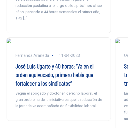
reducción paulatina a lo largo de los próximos cinco
años, pasando a 44 horas semanales el primer año,
a 42 […]
Fernanda Araneda
11-04-2023
Os
José Luis Ugarte y 40 horas: “Va en el
S
orden equivocado, primero había que
t
fortalecer a los sindicatos”
t
Según el abogado y doctor en derecho laboral, el
En
gran problema de la iniciativa es que la reducción de
ad
la jornada va acompañada de flexibilidad laboral.
ex
fu
un