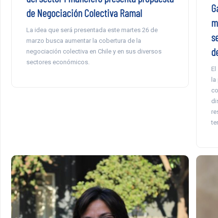
G
de Negociación Colectiva Ramal
m
La idea que será presentada este martes 26 de
s
marzo busca aumentar la cobertura de la
d
negociación colectiva en Chile y en sus diversos
sectores económicos.
El
la
co
di
re
te