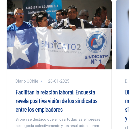
Diario UChile
26-01-2025
Di
Facilitan la relación laboral: Encuesta
D
revela positiva visión de los sindicatos
m
entre los empleadores
s
y 
Si bien se destacó que en casi todas las empresas
se negocia colectivamente y los resultados se ven
El