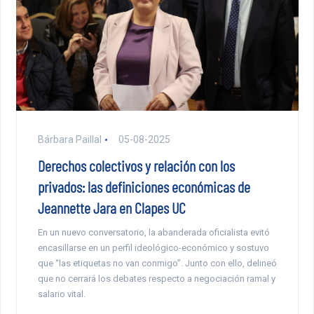
Bárbara Paillal
05-08-2025
Derechos colectivos y relación con los
privados: las definiciones económicas de
Jeannette Jara en Clapes UC
En un nuevo conversatorio, la abanderada oficialista evitó
encasillarse en un perfil ideológico-económico y sostuvo
que “las etiquetas no van conmigo”. Junto con ello, delineó
que no cerrará los debates respecto a negociación ramal y
salario vital.