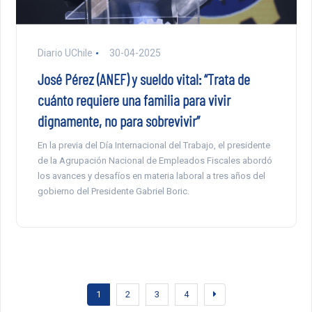
Diario UChile
30-04-2025
José Pérez (ANEF) y sueldo vital: “Trata de
cuánto requiere una familia para vivir
dignamente, no para sobrevivir”
En la previa del Día Internacional del Trabajo, el presidente
de la Agrupación Nacional de Empleados Fiscales abordó
los avances y desafíos en materia laboral a tres años del
gobierno del Presidente Gabriel Boric.
1
2
3
4