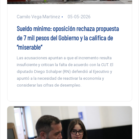
Camilo Vega Martinez
05-05-2026
Sueldo mínimo: oposición rechaza propuesta
de 7 mil pesos del Gobierno y la califica de
“miserable”
Las acusaciones apuntan a que el incremento resulta
insuficiente y critican la falta de acuerdo con la CUT. El
diputado Diego Schalper (RN) defendió al Ejecutivo y
apuntó a la necesidad de reactivar la economía y
considerar las cifras de desempleo.