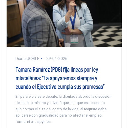
Diario UCHILE
29-04-2026
Tamara Ramírez (PDG) fija líneas por ley
miscelánea: “La apoyaremos siempre y
cuando el Ejecutivo cumpla sus promesas”
En paralelo a este debate, la diputada abordó la discusión
del sueldo mínimo y advirtió que, aunque es necesario
subirlo tras el alza del costo de la vida, el reajuste debe
aplicarse con gradualidad para no afectar el empleo
formal ni a las pymes.