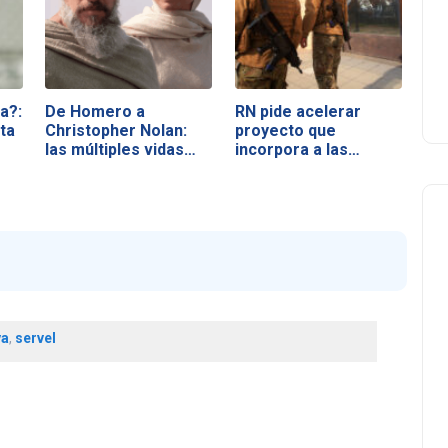
a?:
De Homero a
RN pide acelerar
ta
Christopher Nolan:
proyecto que
las múltiples vidas…
incorpora a las…
va
,
servel