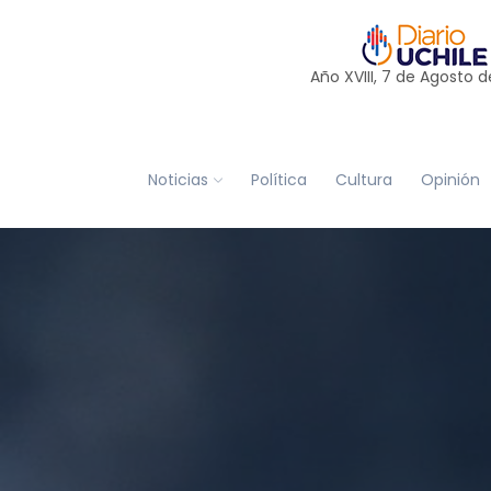
Año XVIII, 7 de
Agosto
d
Noticias
Política
Cultura
Opinión