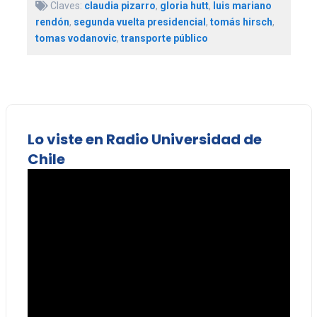
Claves:
claudia pizarro
,
gloria hutt
,
luis mariano
rendón
,
segunda vuelta presidencial
,
tomás hirsch
,
tomas vodanovic
,
transporte público
Lo viste en Radio Universidad de
Chile