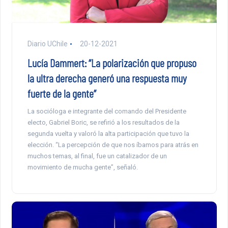
Diario UChile
20-12-2021
Lucía Dammert: “La polarización que propuso
la ultra derecha generó una respuesta muy
fuerte de la gente”
La socióloga e integrante del comando del Presidente
electo, Gabriel Boric, se refirió a los resultados de la
segunda vuelta y valoró la alta participación que tuvo la
elección. “La percepción de que nos íbamos para atrás en
muchos temas, al final, fue un catalizador de un
movimiento de mucha gente”, señaló.