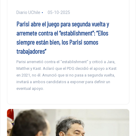
Diario UChile
05-10-2025
Parisi abre el juego para segunda vuelta y
arremete contra el “establishment”: “Ellos
siempre están bien, los Parisi somos
trabajadores”
Parisi arremetió contra el “establishment” y criticó a Jara,
Matthei y Kast. Aclaró que el PDG decidió el apoyo a Kast
en 2021, no él. Anunció que si no pasa a segunda vuelta,
invitará a ambos candidatos a exponer para definir un
eventual apoyo.