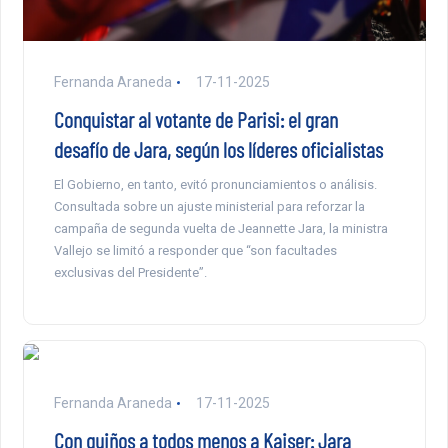
Fernanda Araneda
17-11-2025
Conquistar al votante de Parisi: el gran
desafío de Jara, según los líderes oficialistas
El Gobierno, en tanto, evitó pronunciamientos o análisis.
Consultada sobre un ajuste ministerial para reforzar la
campaña de segunda vuelta de Jeannette Jara, la ministra
Vallejo se limitó a responder que “son facultades
exclusivas del Presidente”.
Fernanda Araneda
17-11-2025
Con guiños a todos menos a Kaiser: Jara