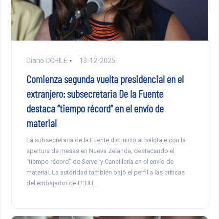
Diario UCHILE
13-12-2025
Comienza segunda vuelta presidencial en el
extranjero: subsecretaria De la Fuente
destaca “tiempo récord” en el envío de
material
La subsecretaria de la Fuente dio inicio al balotaje con la
apertura de mesas en Nueva Zelanda, destacando el
“tiempo récord” de Servel y Cancillería en el envío de
material. La autoridad también bajó el perfil a las críticas
del embajador de EEUU.