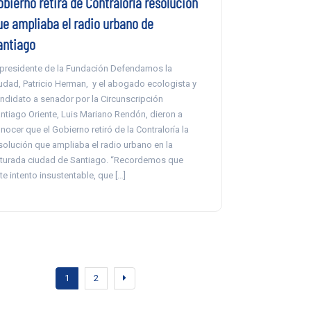
obierno retira de Contraloría resolución
ue ampliaba el radio urbano de
antiago
 presidente de la Fundación Defendamos la
udad, Patricio Herman, y el abogado ecologista y
ndidato a senador por la Circunscripción
ntiago Oriente, Luis Mariano Rendón, dieron a
nocer que el Gobierno retiró de la Contraloría la
solución que ampliaba el radio urbano en la
turada ciudad de Santiago. “Recordemos que
te intento insustentable, que […]
1
2