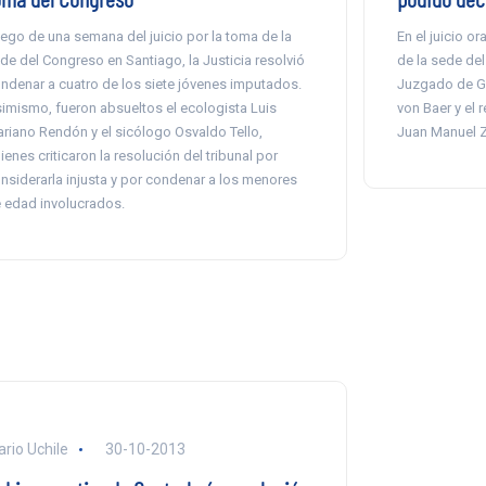
ego de una semana del juicio por la toma de la
En el juicio o
de del Congreso en Santiago, la Justicia resolvió
de la sede de
ndenar a cuatro de los siete jóvenes imputados.
Juzgado de Ga
imismo, fueron absueltos el ecologista Luis
von Baer y el 
riano Rendón y el sicólogo Osvaldo Tello,
Juan Manuel Z
ienes criticaron la resolución del tribunal por
nsiderarla injusta y por condenar a los menores
 edad involucrados.
ario Uchile
30-10-2013