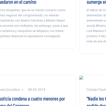
uedaron en el camino
sumerge en
rios dirigentes, que en un minuto sonaron como
El debut de C
rtas seguras del conglomerado, no estarán
desmedido de 
mpitiendo con Beatriz Sánchez y Alberto Mayol.
ambientales a 
s razones son múltiples, sin embargo, pese a que
social Albert
s reclamos y campañas se diluyeron, los frente
Luis Mariano 
plistas destacan la experiencia conseguida.
próximo 5 de j
más de una d
nia González
08-04-2014
Cristián Pac
usticia condena a cuatro menores por
“Nadie les 
oma del Congreso
podido deci