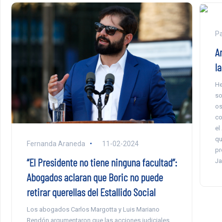
Pa
A
la
He
so
os
co
el
qu
Fernanda Araneda
11-02-2024
pr
“El Presidente no tiene ninguna facultad”:
Ja
Abogados aclaran que Boric no puede
retirar querellas del Estallido Social
Los abogados Carlos Margotta y Luis Mariano
Rendón argumentaron que las acciones judiciales