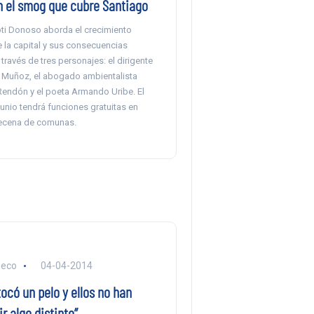
 el smog que cubre Santiago
oti Donoso aborda el crecimiento
la capital y sus consecuencias
través de tres personajes: el dirigente
o Muñoz, el abogado ambientalista
Rendón y el poeta Armando Uribe. El
unio tendrá funciones gratuitas en
ecena de comunas.
heco
04-04-2014
tocó un pelo y ellos no han
r algo distinto”