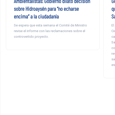
Ambientalistas: Gobierno dilató decisión
G
sobre Hidroaysén para “no echarse
q
encima” a la ciudadanía
S
Se espera que esta semana el Comité de Ministro
El
revise el informe con las reclamaciones sobre el
Ci
controvertido proyecto.
ca
Sa
co
re
sa
es