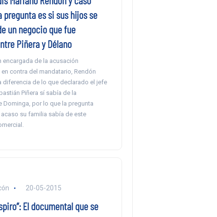
is Mariano Rendón y caso
 pregunta es si sus hijos se
de un negocio que fue
ntre Piñera y Délano
n encargada de la acusación
l en contra del mandatario, Rendón
 diferencia de lo que declarado el jefe
astián Piñera sí sabía de la
e Dominga, por lo que la pregunta
 acaso su familia sabía de este
mercial.
cón
20-05-2015
piro”: El documental que se