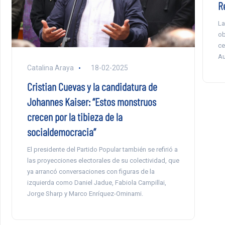
R
La
ob
ce
Au
Catalina Araya
18-02-2025
Cristian Cuevas y la candidatura de
Johannes Kaiser: “Estos monstruos
crecen por la tibieza de la
socialdemocracia”
El presidente del Partido Popular también se refirió a
las proyecciones electorales de su colectividad, que
ya arrancó conversaciones con figuras de la
izquierda como Daniel Jadue, Fabiola Campillai,
Jorge Sharp y Marco Enríquez-Ominami.