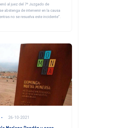
enó al juez del 7º Juzgado de
se abstenga de intervenir en la causa
entras no se resuelva este incidente”.
26-10-2021