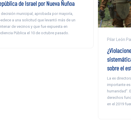
epública de Israel por Nueva Ñuñoa
 decisión municipal, aprobada por mayoría,
edece a una solicitud que levantó más de un
ntenar de vecinos y que fue expuesta en
diencia Pública el 10 de octubre pasado.
Pilar León P
¿Violacion
sistemática
sobre el es
La ex director
importante es
humanidad”. E
derechos fund
en el 2019 fue