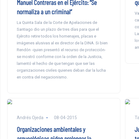
Manuel Contreras en el Ejército: “Se
q
normaliza a un criminal”
Va
ca
La Quinta Sala de la Corte de Apelaciones de
co
Santiago dio un plazo de tres días para que el
La
Ejército retire todos los homenajes, placas e
lo
imágenes alusivas al ex director de la DINA. Si bien
am
Rendón -quien presentó el recurso de protección-
se mostró conforme con la orden de la Justicia,
lamentó el hecho de que tengan que ser las
organizaciones civiles quienes deban dar la lucha
en contra del negacionismo.
Andrés Ojeda
08-04-2015
Ta
Organizaciones ambientales y
J
arqueológicas piden prolongar la
t