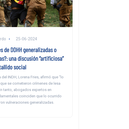
ardo
25-06-2024
es de DDHH generalizadas o
s?: una discusión “artificiosa”
tallido social
a del INDH, Lorena Fries, afirmó que “lo
 que se cometieron crímenes de lesa
n tanto, abogados expertos en
amentales coinciden que lo ocurrido
ron vulneraciones generalizadas.