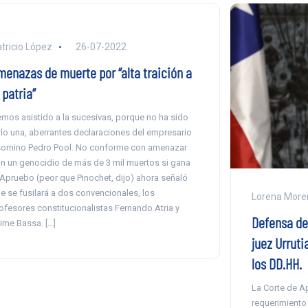
tricio López
26-07-2022
menazas de muerte por “alta traición a
 patria”
mos asistido a la sucesivas, porque no ha sido
lo una, aberrantes declaraciones del empresario
ornino Pedro Pool. No conforme con amenazar
n un genocidio de más de 3 mil muertos si gana
 Apruebo (peor que Pinochet, dijo) ahora señaló
e se fusilará a dos convencionales, los
Lorena More
ofesores constitucionalistas Fernando Atria y
Defensa de
ime Bassa. […]
juez Urruti
los DD.HH.
La Corte de A
requerimiento