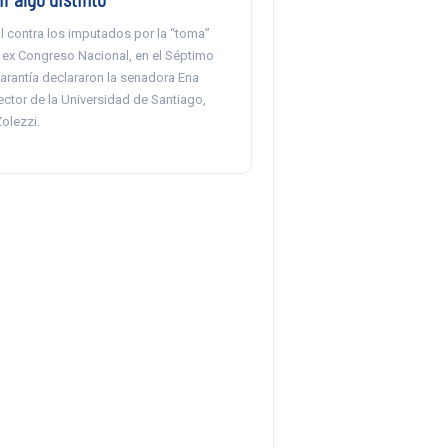
ral contra los imputados por la “toma”
l ex Congreso Nacional, en el Séptimo
rantía declararon la senadora Ena
rector de la Universidad de Santiago,
olezzi.