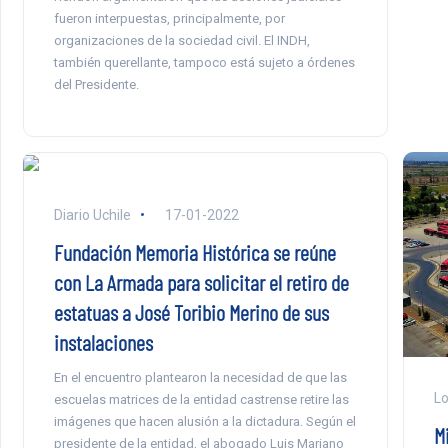
fueron interpuestas, principalmente, por
organizaciones de la sociedad civil. El INDH,
también querellante, tampoco está sujeto a órdenes
del Presidente.
Diario Uchile
17-01-2022
Fundación Memoria Histórica se reúne
con La Armada para solicitar el retiro de
estatuas a José Toribio Merino de sus
instalaciones
En el encuentro plantearon la necesidad de que las
Lo
escuelas matrices de la entidad castrense retire las
imágenes que hacen alusión a la dictadura. Según el
Mi
presidente de la entidad, el abogado Luis Mariano