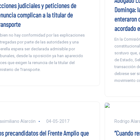
Abogado Lu
cciones judiciales y peticiones de
Dominga: la
enuncia complican a la titular de
enteraron 
ransporte
acordado e
 bien no hay conformidad por las explicaciones
En la Comisió
tregadas por parte de las autoridades y una
constituciona
erella espera ser declarada admisible por
sostuvo que, a
ibunales, desde la oposición ya han aparecido
de Estado, Seb
ces que exigen la renuncia de la titular del
transacción d
nisterio de Transporte.
debiese ser si
movimiento co
ximiliano Alarcón
04-05-2017
Rodrigo Alar
os precandidatos del Frente Amplio que
“Cuando res