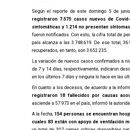
Según el reporte de este domingo 5 de junio
registraron 7.575 casos nuevos de Covid
sintomáticas y 1.214 no presentan síntomas
fueron notificados. Con esto, la cifra total de 
país alcanza a las 3.748.619. De ese total, 3
recuperados, en tanto, son 3.652.235.
La variación de nuevos casos confirmados a niv
de 7 y 14 días, respectivamente, indicaron des
en los últimos 7 días y ninguna lo hace en las ú
En cuanto a los decesos, de acuerdo a la infor
registraron 18 fallecidos por causas aso
asciende a 57.973 en el país, informó la autorida
A la fecha,
154 personas se encuentran hospit
cuales 83 están con apoyo de ventilación m
un total de 307 camas críticas disponibles par