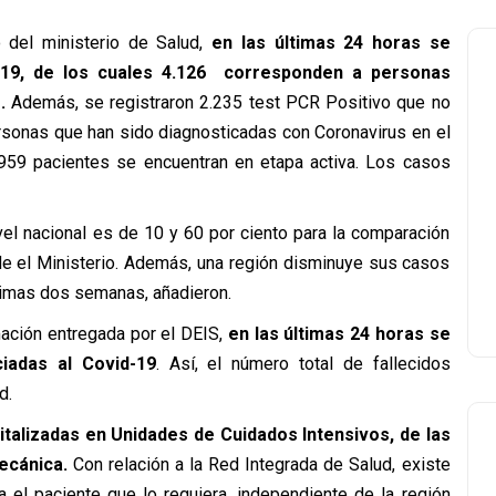
 del ministerio de Salud,
en las últimas 24 horas se
-19, de los cuales 4.126 corresponden a personas
.
Además, se registraron 2.235 test PCR Positivo que no
personas que han sido diagnosticadas con Coronavirus en el
6.959 pacientes se encuentran en etapa activa. Los casos
el nacional es de 10 y 60 por ciento para la comparación
de el Ministerio. Además, una región disminuye sus casos
ltimas dos semanas, añadieron.
mación entregada por el DEIS,
en las últimas 24 horas se
ciadas al Covid-19
. Así, el número total de fallecidos
d.
alizadas en Unidades de Cuidados Intensivos, de las
ecánica.
Con relación a la Red Integrada de Salud, existe
a el paciente que lo requiera, independiente de la región