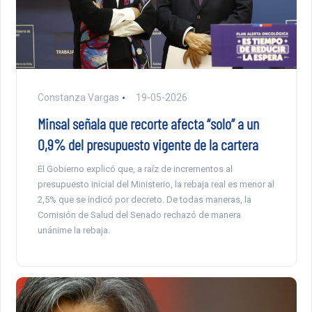
Constanza Vargas
19-05-2026
Minsal señala que recorte afecta “solo” a un
0,9% del presupuesto vigente de la cartera
El Gobierno explicó que, a raíz de incrementos al
presupuesto inicial del Ministerio, la rebaja real es menor al
2,5% que se indicó por decreto. De todas maneras, la
Comisión de Salud del Senado rechazó de manera
unánime la rebaja.