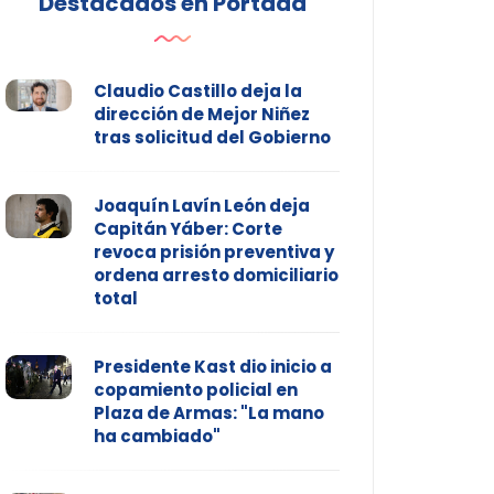
Destacados en Portada
Claudio Castillo deja la
dirección de Mejor Niñez
tras solicitud del Gobierno
Joaquín Lavín León deja
Capitán Yáber: Corte
revoca prisión preventiva y
ordena arresto domiciliario
total
Presidente Kast dio inicio a
copamiento policial en
Plaza de Armas: "La mano
ha cambiado"