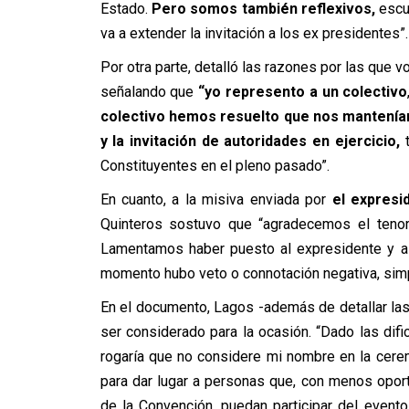
Estado.
Pero somos también reflexivos,
escu
va a extender la invitación a los ex presidentes”.
Por otra parte, detalló las razones por las que v
señalando que
“yo represento a un colectivo
colectivo hemos resuelto que nos manteníam
y la invitación de autoridades en ejercicio
,
t
Constituyentes en el pleno pasado”.
En cuanto, a la misiva enviada por
el expresi
Quinteros sostuvo que “agradecemos el tenor
Lamentamos haber puesto al expresidente y a l
momento hubo veto o connotación negativa, simp
En el documento, Lagos -además de detallar las
ser considerado para la ocasión. “Dado las difi
rogaría que no considere mi nombre en la cere
para dar lugar a personas que, con menos oportu
de la Convención, puedan participar del event