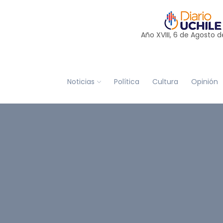
Año XVIII, 6 de
Agosto
d
Noticias
Política
Cultura
Opinión