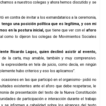
chamos a nuestros colegas y ahora hemos discutido y se
otó en contra de invitar a los exmandatarios a la ceremonia,
,
tengo una posición política que es legítima,
y con mi
os en la postura inicial,
que tiene que ver con el
aforo
al como lo dijeron los colegas de Movimientos Sociales
dente Ricardo Lagos,
quien declinó asistir al evento,
 de la carta, muy amable, también y muy comprensivo.
a expresidenta en tela de juicio, como decía, en ningún
lemente hubo criterios y eso los aplicamos”.
 ocasiones en las que participó en el organismo- pidió no
cultades existentes ante el aforo que debe respetarse, le
monia de presentación del texto de la Nueva Constitución
nidades de participación e interacción durante el trabajo
o y se informen a cabalidad sobre los alcances del texto