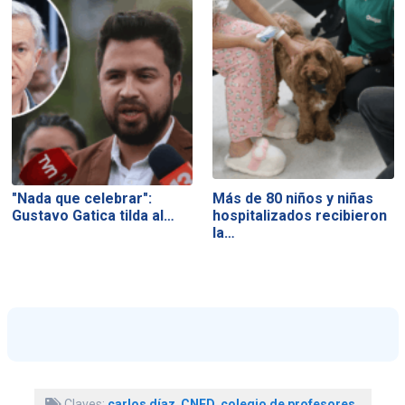
"Nada que celebrar":
Más de 80 niños y niñas
Gustavo Gatica tilda al…
hospitalizados recibieron
la…
Claves:
carlos díaz
,
CNED
,
colegio de profesores
,