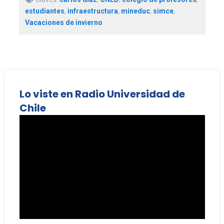
estudiantes
,
infraestructura
,
mineduc
,
simce
,
Vacaciones de invierno
Lo viste en Radio Universidad de
Chile