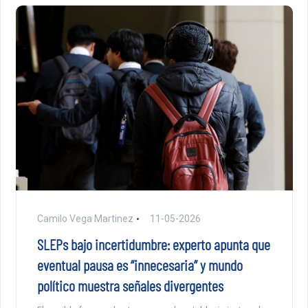
Camilo Vega Martinez
11-05-2026
SLEPs bajo incertidumbre: experto apunta que
eventual pausa es “innecesaria” y mundo
político muestra señales divergentes