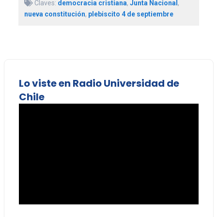
Claves:
democracia cristiana
,
Junta Nacional
,
nueva constitución
,
plebiscito 4 de septiembre
Lo viste en Radio Universidad de
Chile