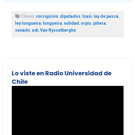
Claves:
corrupción
,
diputados
,
Isasi
,
ley de pesca
,
ley longueira
,
longueira
,
nulidad
,
orpis
,
piñera
,
senado
,
udi
,
Van Rysselberghe
Lo viste en Radio Universidad de
Chile