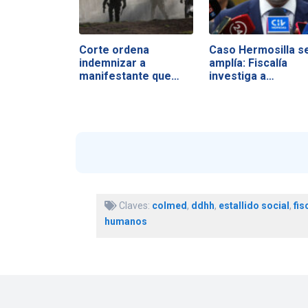
Corte ordena
Caso Hermosilla s
indemnizar a
amplía: Fiscalía
manifestante que
investiga a…
sufrió…
Claves:
colmed
,
ddhh
,
estallido social
,
fis
humanos