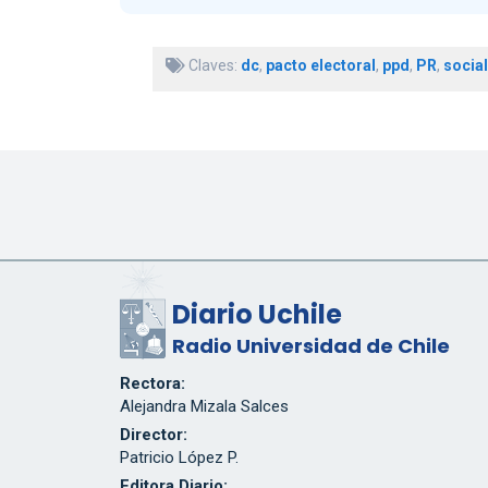
Claves:
dc
,
pacto electoral
,
ppd
,
PR
,
socia
Diario Uchile
Radio Universidad de Chile
Rectora:
Alejandra Mizala Salces
Director:
Patricio López P.
Editora Diario: