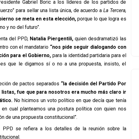
residente Gabriel Boric a los líderes de los partidos de
erzo” para sellar una lista única, de acuerdo a
La Tercera,
bierno se meta en esta elección,
porque lo que logra es
o y no del futuro”.
denta del PPD,
Natalia Piergentili,
quien desdramatizó las
entro con el mandatario
“nos pide seguir dialogando con
ción para el Gobierno,
para la identidad partidaria para el
es que le digamos sí o no a una propuesta, insisto, el
reción de pactos separados
“la decisión del Partido Por
listas, fue que para nosotros era mucho más claro ir
tico.
No hicimos un voto político en que decía que tenía
o en cual planteamos una postura política con quien nos
n de una propuesta constitucional”.
 PPD se refiera a los detalles de la reunión sobre la
itucional.