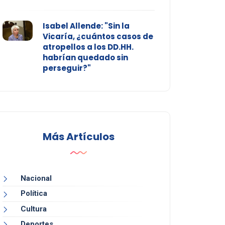
Isabel Allende: "Sin la
Vicaría, ¿cuántos casos de
atropellos a los DD.HH.
habrían quedado sin
perseguir?"
Más Artículos
Nacional
Política
Cultura
Deportes