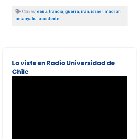
Claves:
eeuu
,
francia
,
guerra
,
irán
,
israel
,
macron
,
netanyahu
,
occidente
Lo viste en Radio Universidad de
Chile