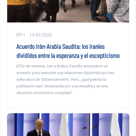
RFI
13-03-2023
Acuerdo Irán-Arabia Saudita: los iraníes
divididos entre la esperanza y el escepticismo
El fin de semana, Irán y Arabia Saudita anunciaron un
acuerdo para reanudar sus relaciones diplomáticas tras
siete años de distanciamiento. Pero, ¿qué piensa la
población iraní, atravesada por una revuelta y en una
situación económica compleja?