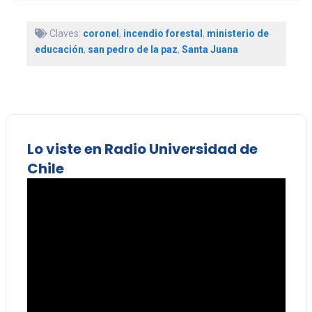
Claves:
coronel
,
incendio forestal
,
ministerio de
educación
,
san pedro de la paz
,
Santa Juana
Lo viste en Radio Universidad de
Chile