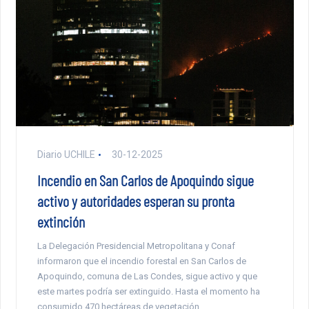
Diario UCHILE
30-12-2025
Incendio en San Carlos de Apoquindo sigue
activo y autoridades esperan su pronta
extinción
La Delegación Presidencial Metropolitana y Conaf
informaron que el incendio forestal en San Carlos de
Apoquindo, comuna de Las Condes, sigue activo y que
este martes podría ser extinguido. Hasta el momento ha
consumido 470 hectáreas de vegetación.