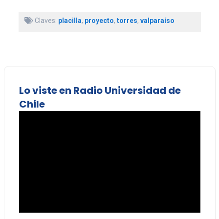
Claves:
placilla
,
proyecto
,
torres
,
valparaíso
Lo viste en Radio Universidad de
Chile