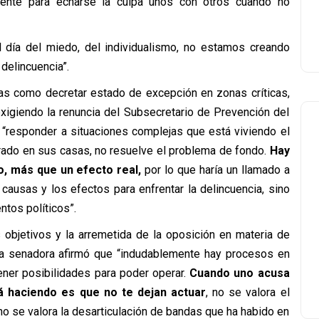
mente para echarse la culpa unos con otros cuando no
 día del miedo, del individualismo, no estamos creando
 delincuencia”.
as como decretar estado de excepción en zonas críticas,
xigiendo la renuncia del Subsecretario de Prevención del
e “responder a situaciones complejas que está viviendo el
rado en sus casas, no resuelve el problema de fondo.
Hay
o, más que un efecto real,
por lo que haría un llamado a
causas y los efectos para enfrentar la delincuencia, sino
tos políticos”.
 objetivos y la arremetida de la oposición en materia de
 la senadora afirmó que “indudablemente hay procesos en
ener posibilidades para poder operar.
Cuando uno acusa
á haciendo es que no te dejan actuar
, no se valora el
o se valora la desarticulación de bandas que ha habido en