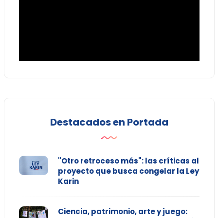
Destacados en Portada
"Otro retroceso más": las críticas al
proyecto que busca congelar la Ley
Karin
Ciencia, patrimonio, arte y juego: