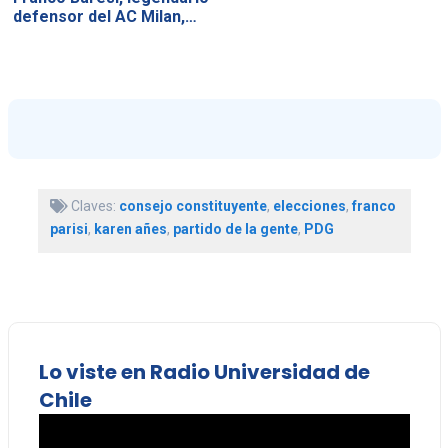
defensor del AC Milan,…
Claves:
consejo constituyente
,
elecciones
,
franco
parisi
,
karen añes
,
partido de la gente
,
PDG
Lo viste en Radio Universidad de
Chile