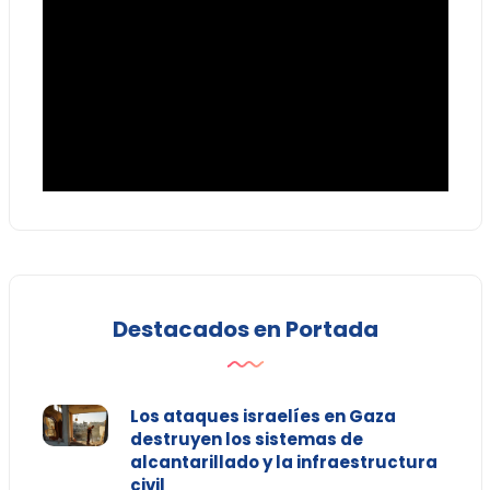
Destacados en Portada
Los ataques israelíes en Gaza
destruyen los sistemas de
alcantarillado y la infraestructura
civil