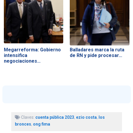
Megarreforma: Gobierno
Balladares marca la ruta
intensifica
de RN y pide procesar…
negociaciones…
Claves:
cuenta pública 2023
,
ezio costa
,
los
bronces
,
ong fima