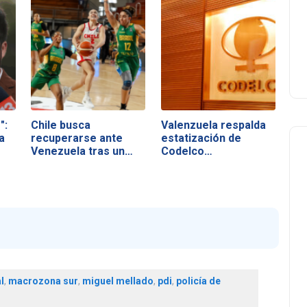
":
Chile busca
Valenzuela respalda
a
recuperarse ante
estatización de
Venezuela tras un
Codelco…
duro…
l
,
macrozona sur
,
miguel mellado
,
pdi
,
policía de