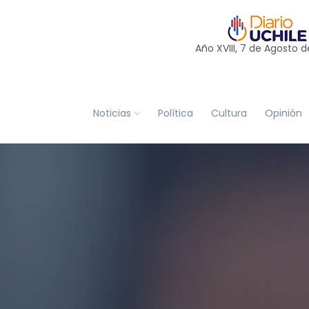
Año XVIII, 7 de
Agosto
d
Noticias
Política
Cultura
Opinión