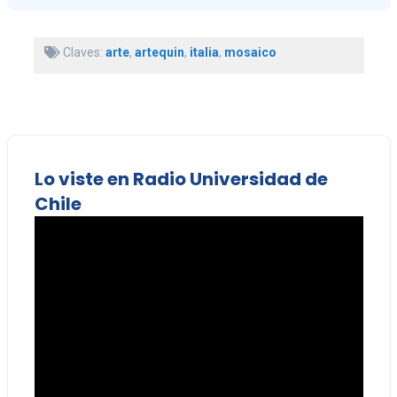
Claves:
arte
,
artequin
,
italia
,
mosaico
Lo viste en Radio Universidad de
Chile