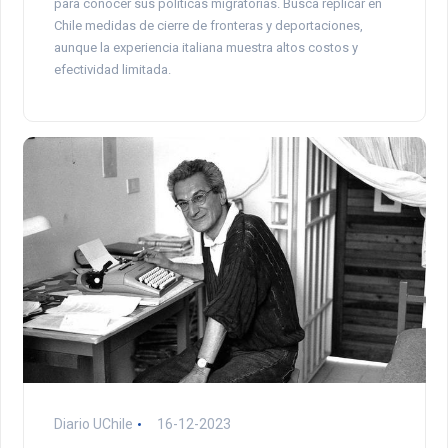
para conocer sus políticas migratorias. Busca replicar en
Chile medidas de cierre de fronteras y deportaciones,
aunque la experiencia italiana muestra altos costos y
efectividad limitada.
Diario UChile
16-12-2023