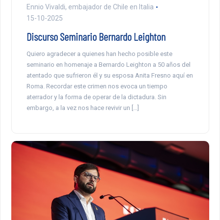
Ennio Vivaldi, embajador de Chile en Italia
15-10-2025
Discurso Seminario Bernardo Leighton
Quiero agradecer a quienes han hecho posible este
seminario en homenaje a Bernardo Leighton a 50 años del
atentado que sufrieron él y su esposa Anita Fresno aquí en
Roma. Recordar este crimen nos evoca un tiempo
aterrador y la forma de operar de la dictadura. Sin
embargo, a la vez nos hace revivir un […]