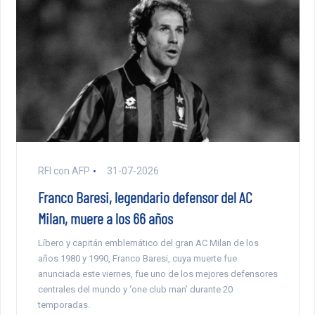
RFI con AFP
31-07-2026
Franco Baresi, legendario defensor del AC
Milan, muere a los 66 años
Líbero y capitán emblemático del gran AC Milan de los
años 1980 y 1990, Franco Baresi, cuya muerte fue
anunciada este viernes, fue uno de los mejores defensores
centrales del mundo y ‘one club man’ durante 20
temporadas.