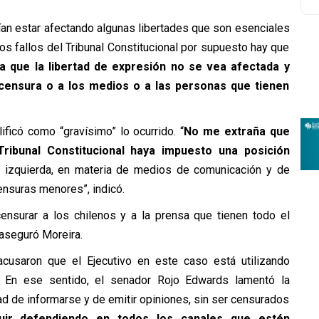
ían estar afectando algunas libertades que son esenciales
los fallos del Tribunal Constitucional por supuesto hay que
a que la libertad de expresión no se vea afectada y
 censura o a los medios o a las personas que tienen
lificó como “gravísimo” lo ocurrido. “
No me extraña que
ribunal Constitucional haya impuesto una posición
 izquierda, en materia de medios de comunicación y de
ensuras menores”, indicó.
surar a los chilenos y a la prensa que tienen todo el
 aseguró Moreira.
acusaron que el Ejecutivo en este caso está utilizando
. En ese sentido, el senador Rojo Edwards lamentó la
tad de informarse y de emitir opiniones, sin ser censurados
ir defendiendo en todos los canales que estén