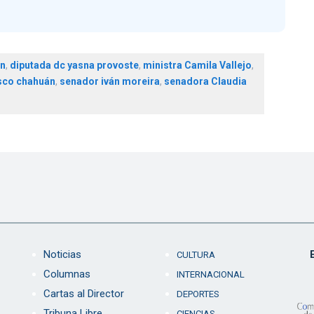
ón
,
diputada dc yasna provoste
,
ministra Camila Vallejo
,
sco chahuán
,
senador iván moreira
,
senadora Claudia
Noticias
CULTURA
Columnas
INTERNACIONAL
Cartas al Director
DEPORTES
Tribuna Libre
CIENCIAS