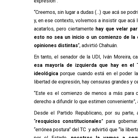
expresión”.
“Creemos, sin lugar a dudas (…) que acá se podr
y, en ese contexto, volvemos a insistir que acá 
acatarlos, pero ciertamente
hay que velar par
esto no sea un inicio o un comienzo de la
opiniones distintas
“, advirtió Chahuán.
En tanto, el senador de la UDI, Iván Moreira, ca
esa mayoría de izquierda que hay en el T
ideológica
porque cuando está en el poder la
libertad de expresión, hay censuras grandes y c
“Este es el comienzo de menos a más para cen
derecho a difundir lo que estimen conveniente”,
Desde el Partido Republicano, por su parte, 
“
resquicios constitucionales
” para gobernar
“errónea postura” del TC y advirtió que “la liber
por el Estado,
nosotros la vamos a segu