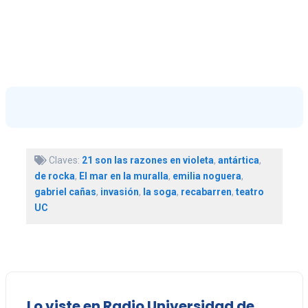
Claves:
21 son las razones en violeta
,
antártica
,
de rocka
,
El mar en la muralla
,
emilia noguera
,
gabriel cañas
,
invasión
,
la soga
,
recabarren
,
teatro
UC
Lo viste en Radio Universidad de