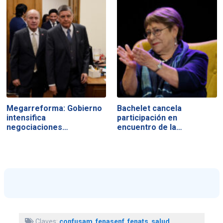
Megarreforma: Gobierno
Bachelet cancela
intensifica
participación en
negociaciones…
encuentro de la…
Claves:
confusam
,
fenasenf
,
fenats
,
salud
,