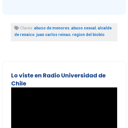
Claves:
abuso de menores
,
abuso sexual
,
alcalde
de renaico
,
juan carlos reinao
,
region del biobío
Lo viste en Radio Universidad de
Chile