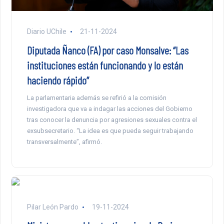
Diario UChile
21-11-2024
Diputada Ñanco (FA) por caso Monsalve: “Las
instituciones están funcionando y lo están
haciendo rápido”
La parlamentaria además se refirió a la comisión
investigadora que va a indagar las acciones del Gobierno
tras conocer la denuncia por agresiones sexuales contra el
exsubsecretario. “La idea es que pueda seguir trabajando
transversalmente”, afirmó.
Pilar León Pardo
19-11-2024