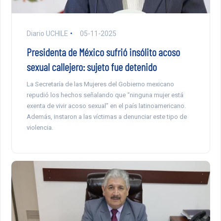
Diario UCHILE
05-11-2025
Presidenta de México sufrió insólito acoso
sexual callejero: sujeto fue detenido
La Secretaría de las Mujeres del Gobierno mexicano
repudió los hechos señalando que “ninguna mujer está
exenta de vivir acoso sexual” en el país latinoamericano.
Además, instaron a las víctimas a denunciar este tipo de
violencia.