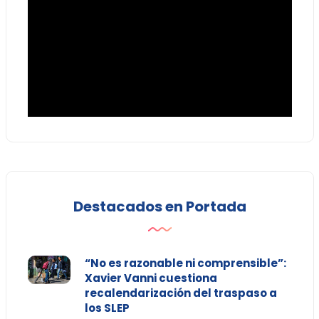
Destacados en Portada
“No es razonable ni comprensible”:
Xavier Vanni cuestiona
recalendarización del traspaso a
los SLEP