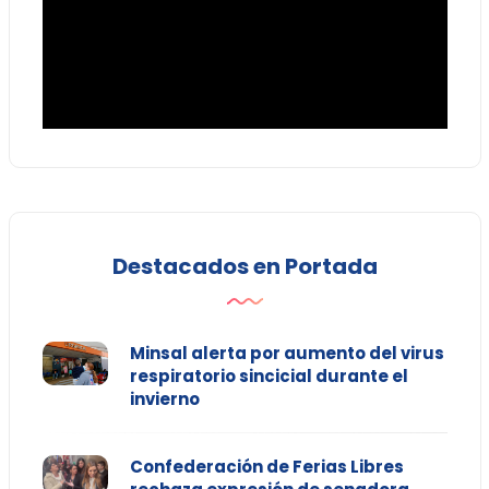
Destacados en Portada
Minsal alerta por aumento del virus
respiratorio sincicial durante el
invierno
Confederación de Ferias Libres