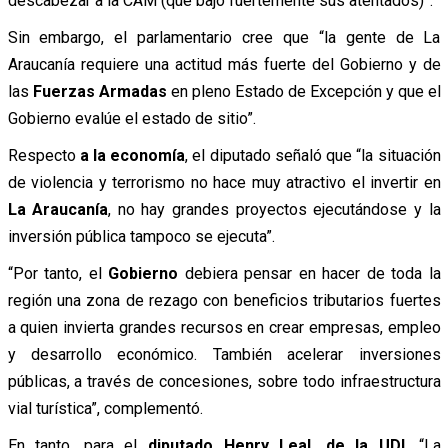
descabezar a la CAM (que bajó fuertemente sus atentados)”.
Sin embargo, el parlamentario cree que “la gente de La
Araucanía requiere una actitud más fuerte del Gobierno y de
las
Fuerzas Armadas
en pleno Estado de Excepción y que el
Gobierno evalúe el estado de sitio”.
Respecto
a la economía
, el diputado señaló que “la situación
de violencia y terrorismo no hace muy atractivo el invertir en
La Araucanía
, no hay grandes proyectos ejecutándose y la
inversión pública tampoco se ejecuta”.
“Por tanto, el
Gobierno
debiera pensar en hacer de toda la
región una zona de rezago con beneficios tributarios fuertes
a quien invierta grandes recursos en crear empresas, empleo
y desarrollo económico. También acelerar inversiones
públicas, a través de concesiones, sobre todo infraestructura
vial turística”, complementó.
En tanto, para el
diputado Henry Leal, de la UDI
, “La