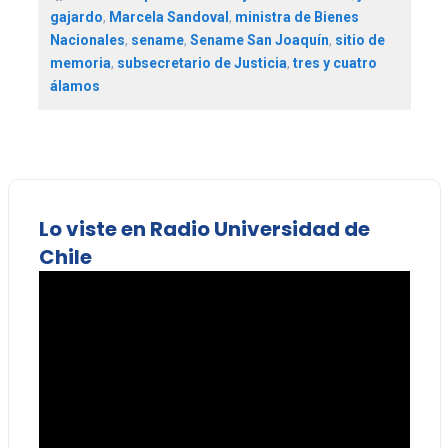
gajardo
,
Marcela Sandoval
,
ministra de Bienes
Nacionales
,
sename
,
Sename San Joaquín
,
sitio de
memoria
,
subsecretario de Justicia
,
tres y cuatro
álamos
Lo viste en Radio Universidad de
Chile