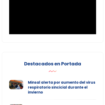
Destacados en Portada
Minsal alerta por aumento del virus
respiratorio sincicial durante el
invierno